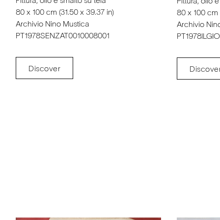
Pittura, olio e smalto su tela
Pittura, olio 
80 x 100 cm (31.50 x 39.37 in)
80 x 100 cm (
Archivio Nino Mustica
Archivio Nin
PT1978SENZAT0010008001
PT1978ILGI
Discover
Discove