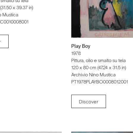
e smalto su tela
31.50 x 39.37 in)
o Mustica
OC0010008001
r
Play Boy
1978
Pittura, olio e smalto su tela
120 x 80 cm (47.24 x 31.5 in)
Archivio Nino Mustica
PT1978PLAYBO0008012001
Discover