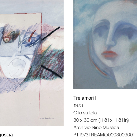
Tre amori I
1973
Olio su tela
30 x 30 cm (11.81 x 11.81 in)
Archivio Nino Mustica
goscia
PT1973TREAMO0003003001