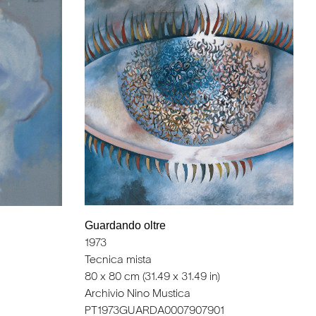
Guardando oltre
1973
Tecnica mista
80 x 80 cm (31.49 x 31.49 in)
Archivio Nino Mustica
PT1973GUARDA0007907901