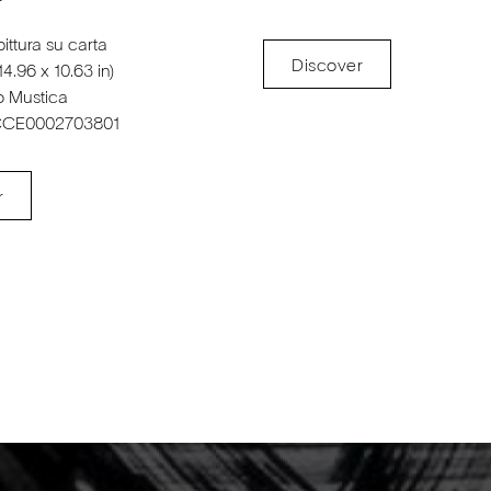
pittura su carta
Discover
4.96 x 10.63 in)
o Mustica
CCE0002703801
r