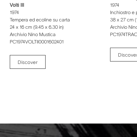
Volti III
1974
Inchiostro e 
1974
38 x 27 cm (1
Tempera ed ecoline su carta
Archivio Nin
24 x 16 cm (9.45 x 6.30 in)
PC1974TRA
Archivio Nino Mustica
PC1974VOLTII0001602401
Discove
Discover