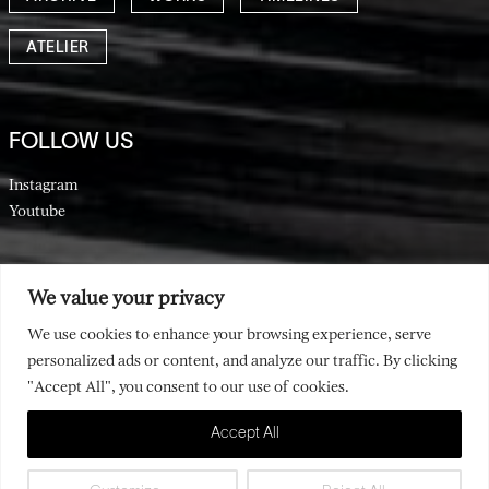
ATELIER
FOLLOW US
Instagram
Youtube
We value your privacy
ARCHIVIO NINO MUSTICA di
We use cookies to enhance your browsing experience, serve
Katharina Litz
personalized ads or content, and analyze our traffic. By clicking
All rights reserved |
Copyright
Contacts
"Accept All", you consent to our use of cookies.
|
info@archivioninomustica.com
Accept All