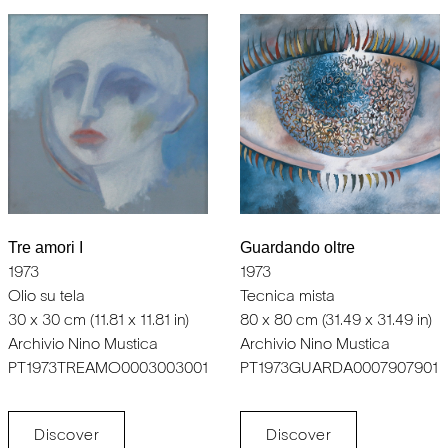
Guardando oltre
Tre amori I
1973
1973
Tecnica mista
Olio su tela
80 x 80 cm (31.49 x 31.49 in)
30 x 30 cm (11.81 x 11.81 in)
Archivio Nino Mustica
Archivio Nino Mustica
PT1973GUARDA0007907901
PT1973TREAMO0003003001
Discover
Discover