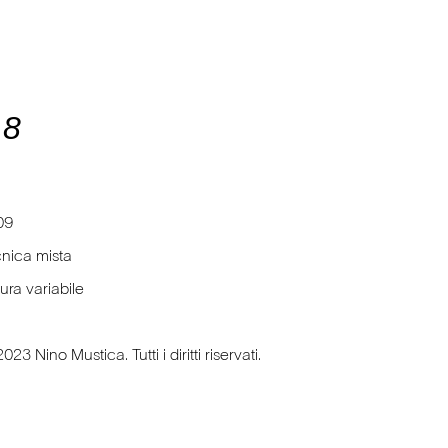
 8
09
nica mista
ura variabile
023 Nino Mustica. Tutti i diritti riservati.