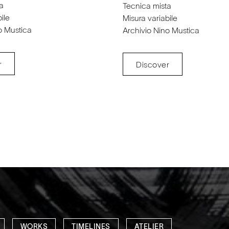
a
Tecnica mista
ile
Misura variabile
o Mustica
Archivio Nino Mustica
r
Discover
WORKS
TIMELINES
ATELIER