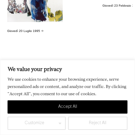
Giovedì 23 Febbraio 
Giovedì 20 Luglio 1995
→
Mochental
→
We value your privacy
We use cookies to enhance your browsing experience, serve
Im Jahr
1997
realisierte er ein Projekt für die Böden des
personalized ads or content, and analyze our traffic. By clicking
Hotels Carlyle Brera in Mailand. In der Ausstellung im
"Accept All", you consent to our use of cookies.
Museo Casabianca in Malo (Vicenza), die von Gio Batta
Meneguzzo kuratiert und mit Texten von Claudio Cerritelli
Accept All
und Marco Meneguzzo versehen wurde, wurden die
Forme
pittoriche tridimensionali
(i) mit den malerischen
Referenzentwicklungen aus dem Museo Casabianca
Customize
Reject All
verglichen.Daran anschliessend verlassen die Forme