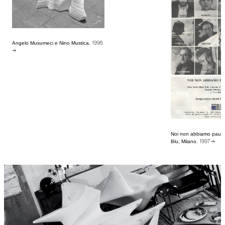
Angelo Musumeci e Nino Mustica.
1996
→
Noi non abbiamo paura 
Blu, Milano.
1997 →