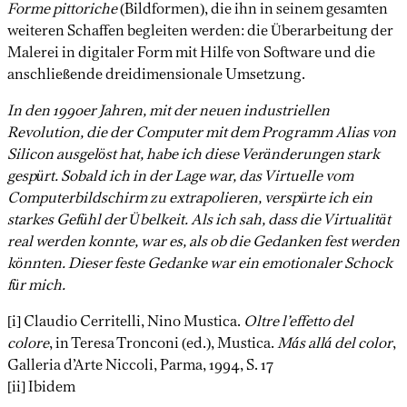
Forme pittoriche
(Bildformen), die ihn in seinem gesamten
weiteren Schaffen begleiten werden: die Überarbeitung der
Malerei in digitaler Form mit Hilfe von Software und die
anschließende dreidimensionale Umsetzung.
In den 1990er Jahren, mit der neuen industriellen
Revolution, die der Computer mit dem Programm Alias von
Silicon ausgelöst hat, habe ich diese Veränderungen stark
gespürt. Sobald ich in der Lage war, das Virtuelle vom
Computerbildschirm zu extrapolieren, verspürte ich ein
starkes Gefühl der Übelkeit. Als ich sah, dass die Virtualität
real werden konnte, war es, als ob die Gedanken fest werden
könnten. Dieser feste Gedanke war ein emotionaler Schock
für mich.
[i] Claudio Cerritelli, Nino Mustica.
Oltre l’effetto del
colore
, in Teresa Tronconi (ed.), Mustica.
Más allá del color
,
Galleria d’Arte Niccoli, Parma, 1994, S. 17
[ii] Ibidem