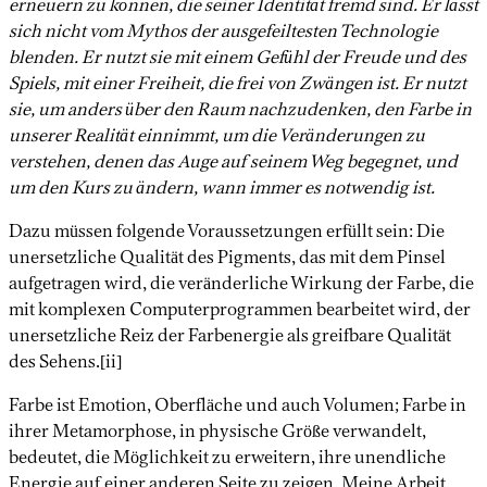
erneuern zu können, die seiner Identität fremd sind. Er lässt
sich nicht vom Mythos der ausgefeiltesten Technologie
blenden. Er nutzt sie mit einem Gefühl der Freude und des
Spiels, mit einer Freiheit, die frei von Zwängen ist. Er nutzt
sie, um anders über den Raum nachzudenken, den Farbe in
unserer Realität einnimmt, um die Veränderungen zu
verstehen, denen das Auge auf seinem Weg begegnet, und
um den Kurs zu ändern, wann immer es notwendig ist.
Dazu müssen folgende Voraussetzungen erfüllt sein: Die
unersetzliche Qualität des Pigments, das mit dem Pinsel
aufgetragen wird, die veränderliche Wirkung der Farbe, die
mit komplexen Computerprogrammen bearbeitet wird, der
unersetzliche Reiz der Farbenergie als greifbare Qualität
des Sehens.[ii]
Farbe ist Emotion, Oberfläche und auch Volumen; Farbe in
ihrer Metamorphose, in physische Größe verwandelt,
bedeutet, die Möglichkeit zu erweitern, ihre unendliche
Energie auf einer anderen Seite zu zeigen. Meine Arbeit