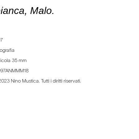
anca, Malo.
97
ografia
licola 35 mm
997ANMMM18
023 Nino Mustica. Tutti i diritti riservati.