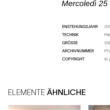
Mercoledì 25
ENSTEHUNGSJAHR
20
TECHNIK
Pit
GRÖSSE
200
ARCHIVNUMMER
PT
COPYRIGHT
© 2
ELEMENTE
ÄHNLICHE