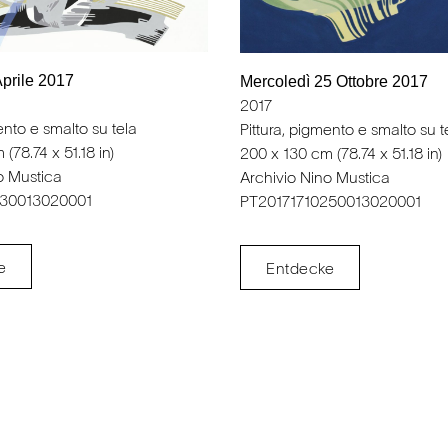
Aprile 2017
Mercoledì 25 Ottobre 2017
2017
ento e smalto su tela
Pittura, pigmento e smalto su t
(78.74 x 51.18 in)
200 x 130 cm (78.74 x 51.18 in)
o Mustica
Archivio Nino Mustica
130013020001
PT20171710250013020001
e
Entdecke