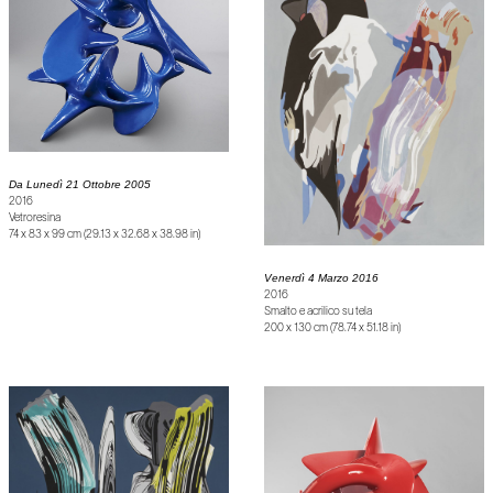
Da Lunedì 21 Ottobre 2005
2016
Vetroresina
74 x 83 x 99 cm (29.13 x 32.68 x 38.98 in)
Venerdì 4 Marzo 2016
2016
Smalto e acrilico su tela
200 x 130 cm (78.74 x 51.18 in)