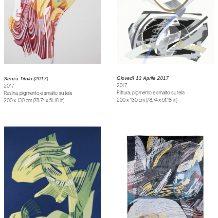
Giovedì 13 Aprile 2017
Senza Titolo (2017)
2017
2017
Pittura, pigmento e smalto su tela
Resina, pigmento e smalto su tela
200 x 130 cm (78.74 x 51.18 in)
200 x 130 cm (78.74 x 51.18 in)