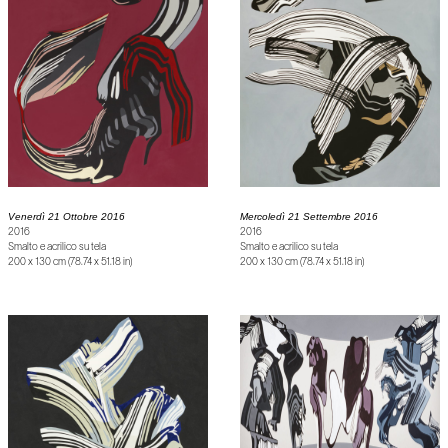
Venerdì 21 Ottobre 2016
Mercoledì 21 Settembre 2016
2016
2016
Smalto e acrilico su tela
Smalto e acrilico su tela
200 x 130 cm (78.74 x 51.18 in)
200 x 130 cm (78.74 x 51.18 in)