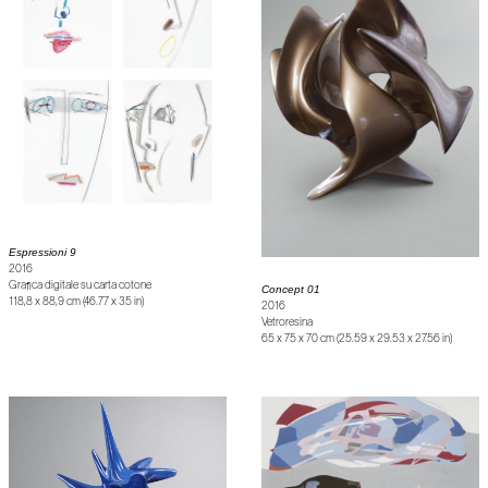
Espressioni 9
2016
Grafica digitale su carta cotone
Concept 01
118,8 x 88,9 cm (46.77 x 35 in)
2016
Vetroresina
65 x 75 x 70 cm (25.59 x 29.53 x 27.56 in)