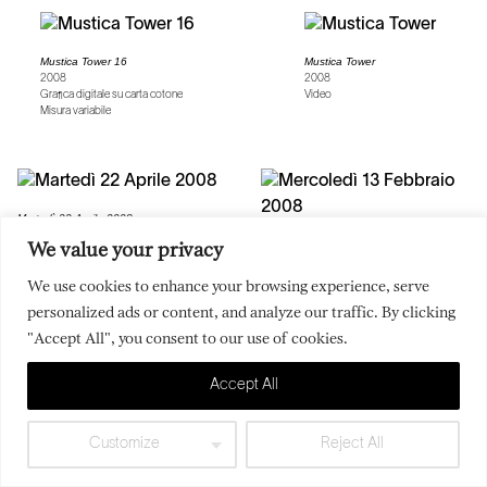
Mustica Tower 16
Mustica Tower
2008
2008
Grafica digitale su carta cotone
Video
Misura variabile
Martedì 22 Aprile 2008
2008
We value your privacy
Mercoledì 13 Febbraio 2008
Grafica digitale su carta cotone
2008
130 x 115 cm (51.18 x 45.28 in)
Grafica digitale su carta cotone
We use cookies to enhance your browsing experience, serve
180 x 148 cm (70.87 x 58.28 in)
personalized ads or content, and analyze our traffic. By clicking
"Accept All", you consent to our use of cookies.
Accept All
Lunedì 3 Marzo 2008
Lunedì 31 Marzo 2008
2008
2008
Grafica digitale su carta cotone
Grafica digitale su carta cotone
Customize
Reject All
130 x 115 cm (51.18 x 45.28 in)
130 x 115 cm (51.18 x 45.28 in)