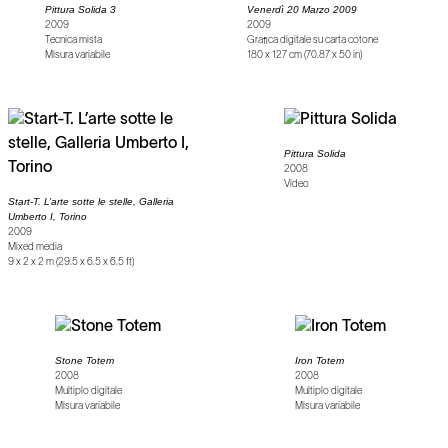
Pittura Solida 3
Venerdì 20 Marzo 2009
2009
2009
Tecnica mista
Grafica digitale su carta cotone
Misura variabile
180 x 127 cm (70.87 x 50 in)
Pittura Solida
2008
Video
Start-T. L’arte sotte le stelle, Galleria
Umberto I, Torino
2009
Mixed media
9 x 2 x 2 m (29.5 x 6.5 x 6.5 ft)
Stone Totem
Iron Totem
2008
2008
Multiplo digitale
Multiplo digitale
Misura variabile
Misura variabile