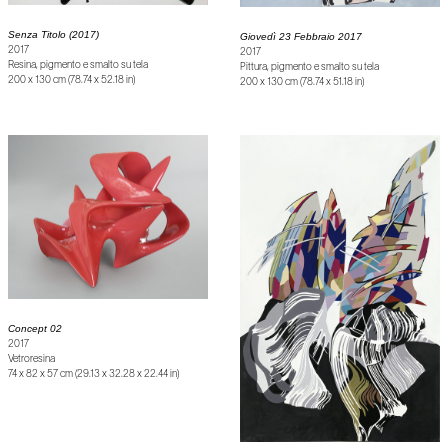
Senza Titolo (2017)
Giovedì 23 Febbraio 2017
2017
2017
Resina, pigmento e smalto su tela
Pittura, pigmento e smalto su tela
200 x 130 cm (78.74 x 52.18 in)
200 x 130 cm (78.74 x 51.18 in)
Concept 02
2017
Vetroresina
74 x 82 x 57 cm (29.13 x 32.28 x 22.44 in)