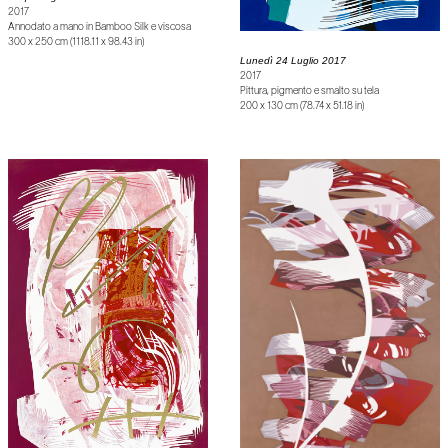
2017
Annodato a mano in Bamboo Silk e viscosa
300 x 250 cm (1118.11 x 98.43 in)
Lunedì 24 Luglio 2017
2017
Pittura, pigmento e smalto su tela
200 x 130 cm (78.74 x 51.18 in)