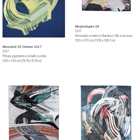
Morphologies 04
2017
Annodato a mano in Bamboo Silk e viscosa
350 x 270 cm (137.8 x 106.3 in)
Mercoledì 25 Ottobre 2017
2017
Pittura, pigmento e smalto su tela
200 x 130 cm (78.74 x 51.18 in)