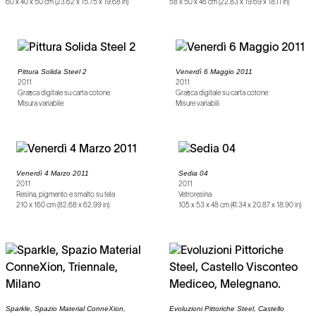
60 x 40 x 50 cm (23.62 x 15.75 x 19.68 in)
58 x 50 x 46 cm (22.83 x 19.69 x 18.11 in)
Pittura Solida Steel 2
Venerdì 6 Maggio 2011
2011
2011
Grafica digitale su carta cotone
Grafica digitale su carta cotone
Misura variabile
Misure variabili
Venerdì 4 Marzo 2011
Sedia 04
2011
2011
Resina, pigmento e smalto su tela
Vetroresina
210 x 160 cm (82.68 x 62.99 in)
105 x 53 x 48 cm (41.34 x 20.87 x 18.90 in)
Sparkle, Spazio Material ConneXion,
Evoluzioni Pittoriche Steel, Castello