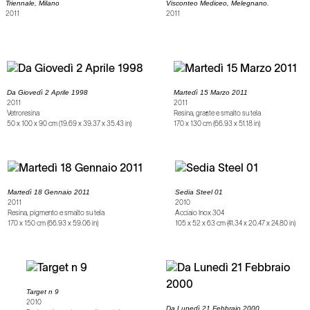
Triennale, Milano
Visconteo Mediceo, Melegnano.
2011
2011
Da Giovedì 2 Aprile 1998
Martedì 15 Marzo 2011
2011
2011
Vetroresina
Resina, grafite e smalto su tela
50 x 100 x 90 cm (19.69 x 39.37 x 35.43 in)
170 x 130 cm (66.93 x 51.18 in)
Martedì 18 Gennaio 2011
Sedia Steel 01
2011
2010
Resina, pigmento e smalto su tela
Acciaio Inox 304
170 x 150 cm (66.93 x 59.06 in)
105 x 52 x 63 cm (41.34 x 20.47 x 24.80 in)
Target n 9
2010
Da Lunedì 21 Febbraio 2000