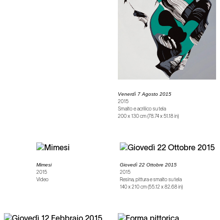
Venerdì 7 Agosto 2015
2015
Smalto e acrilico su tela
200 x 130 cm (78.74 x 51.18 in)
Mimesi
Giovedì 22 Ottobre 2015
2015
2015
Video
Resina, pittura e smalto su tela
140 x 210 cm (55.12 x 82.68 in)