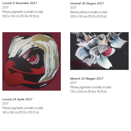
Lunedì 6 Novembre 2017
Venerdì 30 Giugno 2017
2017
2017
Pittura, pigmento e smalto su tela
Resina, pittura e smalto su tela
200 x 130 cm (78.74 x 51.18 in)
200 x 130 cm (78.74 x 51.18 in)
Martedì 16 Maggio 2017
2017
Pittura, pigmento e smalto su tela
130 x 200 cm (51.18 x 78.74 in)
Lunedi 24 Aprile 2017
2017
Pittura, pigmento e smalto su tela
140 x 140 cm (55.12 x 55.12 in)