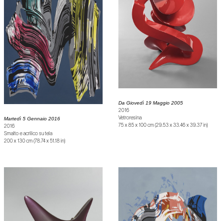
Da Giovedì 19 Maggio 2005
2016
Martedì 5 Gennaio 2016
Vetroresina
75 x 85 x 100 cm (29.53 x 33.46 x 39.37 in)
2016
Smalto e acrilico su tela
200 x 130 cm (78.74 x 51.18 in)