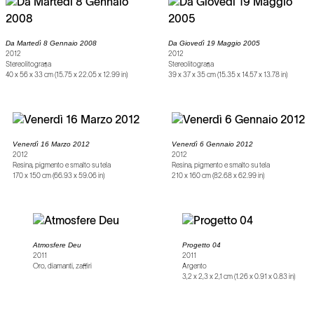
Da Martedì 8 Gennaio 2008
Da Giovedì 19 Maggio 2005
2012
2012
Stereolitografia
Stereolitografia
40 x 56 x 33 cm (15.75 x 22.05 x 12.99 in)
39 x 37 x 35 cm (15.35 x 14.57 x 13.78 in)
Venerdì 16 Marzo 2012
Venerdì 6 Gennaio 2012
2012
2012
Resina, pigmento e smalto su tela
Resina, pigmento e smalto su tela
170 x 150 cm (66.93 x 59.06 in)
210 x 160 cm (82.68 x 62.99 in)
Atmosfere Deu
Progetto 04
2011
2011
Oro, diamanti, zaffiri
Argento
3,2 x 2,3 x 2,1 cm (1.26 x 0.91 x 0.83 in)