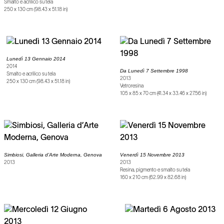
Smalto e acrilico su tela
250 x 130 cm (98.43 x 51.18 in)
Lunedì 13 Gennaio 2014
2014
Da Lunedì 7 Settembre 1998
Smalto e acrilico su tela
2013
250 x 130 cm (98.43 x 51.18 in)
Vetroresina
105 x 85 x 70 cm (41.34 x 33.46 x 27.56 in)
Simbiosi, Galleria d’Arte Moderna, Genova
Venerdì 15 Novembre 2013
2013
2013
Resina, pigmento e smalto su tela
160 x 210 cm (62.99 x 82.68 in)