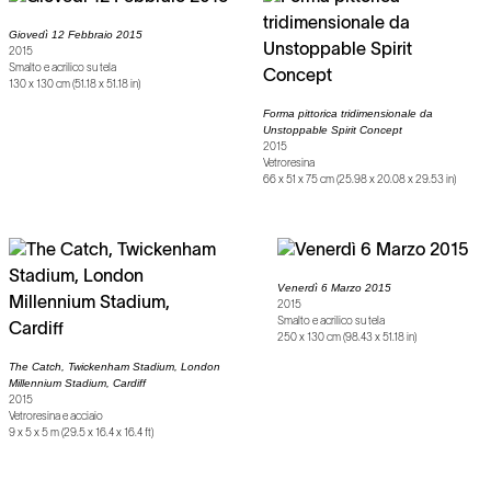
Giovedì 12 Febbraio 2015
2015
Smalto e acrilico su tela
130 x 130 cm (51.18 x 51.18 in)
Forma pittorica tridimensionale da
Unstoppable Spirit Concept
2015
Vetroresina
66 x 51 x 75 cm (25.98 x 20.08 x 29.53 in)
Venerdì 6 Marzo 2015
2015
Smalto e acrilico su tela
250 x 130 cm (98.43 x 51.18 in)
The Catch, Twickenham Stadium, London
Millennium Stadium, Cardiff
2015
Vetroresina e acciaio
9 x 5 x 5 m (29.5 x 16.4 x 16.4 ft)