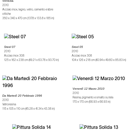
Venezia.
2010
Acciaio inox, legno, vetro, cemento e fibre
ottiche
350 x 340 x 470 cm (137.8 x 133.8 x 185 in)
Steel 07
Steel 05
2010
2010
Acciao inox 308
Acciao inox 308
125 x 162 x 238 cm (49.21 x 63.78 x 93.70 in)
104 x 126 x 218 cm (40.94 x 49.60 x 85.83 in)
Venerdì 12 Marzo 2010
2010
Da Martedì 20 Febbraio 1996
Resina, pigmento e smalto su tela
2010
170 x 170 cm (66.93 x 66.93 in)
Vetroresina
115 x 105 x 110 cm (45.28 x 41.34 x 43.38 in)