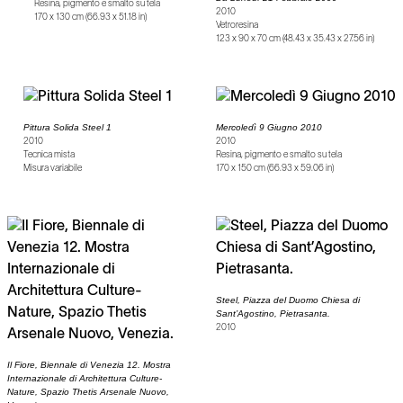
Resina, pigmento e smalto su tela
2010
170 x 130 cm (66.93 x 51.18 in)
Vetroresina
123 x 90 x 70 cm (48.43 x 35.43 x 27.56 in)
Pittura Solida Steel 1
Mercoledì 9 Giugno 2010
2010
2010
Tecnica mista
Resina, pigmento e smalto su tela
Misura variabile
170 x 150 cm (66.93 x 59.06 in)
Steel, Piazza del Duomo Chiesa di
Sant’Agostino, Pietrasanta.
2010
Il Fiore, Biennale di Venezia 12. Mostra
Internazionale di Architettura Culture-
Nature, Spazio Thetis Arsenale Nuovo,