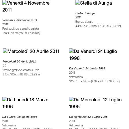
Stella di Auriga
2011
Venerdì 4 Novembre 2011
Bronzo dorato
2011
4,4 x 3,6 x 1,0 cm ( 1.73 x 1.41 x 0.39 in)
Resina, pittura e smalto su tela
150 x 165 cm (50.06 x 64.96 in)
Mercoledì 20 Aprile 2011
2011
Da Venerdì 24 Luglio 1998
Resina, grafite e smalto su tela
2011
210 x 160 cm (82.68 x62.99 in)
Vetroresina
105 x 110 x 87 cm (41.34 x 43.31 x 34.25 in)
Da Lunedì 18 Marzo 1996
Da Mercoledì 12 Luglio 1995
2011
2011
Vetroresina
Vetroresina