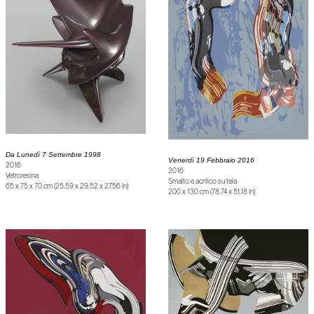
Da Lunedì 7 Settembre 1998
Venerdì 19 Febbraio 2016
2016
2016
Vetroresina
Smalto e acrilico su tela
65 x 75 x 70 cm (25.59 x 29.52 x 27.56 in)
200 x 130 cm (78.74 x 51.18 in)